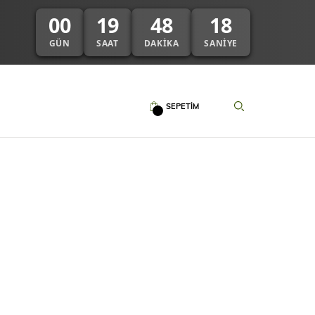
00
19
48
18
GÜN
SAAT
DAKIKA
SANIYE
SEPETIM