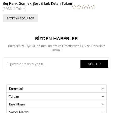
Bej Renk Gömlek Şort Erkek Keten Takım
(3088-1 Takım)
SATICIYA SORU SOR
BIZDEN HABERLER
Bültenimize Üye Olun ! Tüm İndirim ve Fırsatlardan İlk Sizin Haberiniz
Olsun !
GÖNDER
Kurumsal
Yardım
Bize Ulaşın
Sosyal Medya