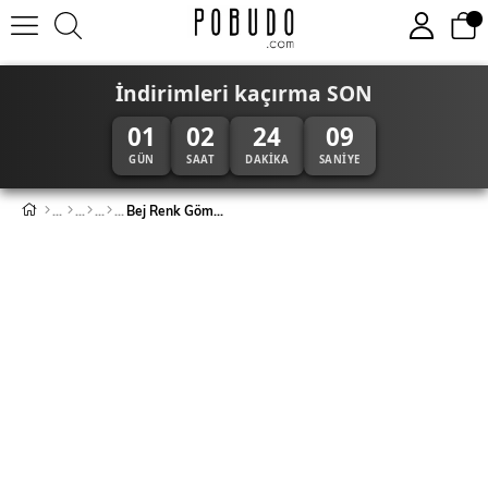
İndirimleri kaçırma SON
01
02
24
09
GÜN
SAAT
DAKIKA
SANIYE
Bej Renk Gömlek Şort Erkek Keten Takım