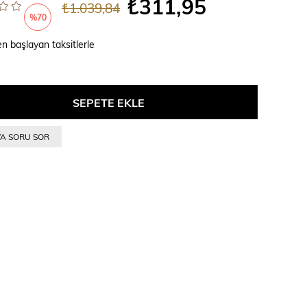
₺311,95
₺1.039,84
%
70
en başlayan taksitlerle
İndirim
YA SORU SOR