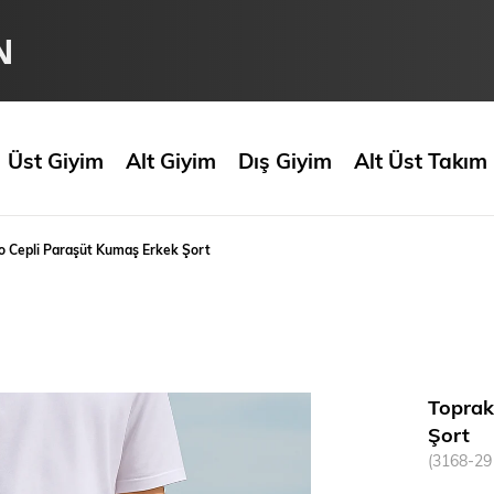
N
Üst Giyim
Alt Giyim
Dış Giyim
Alt Üst Takım
o Cepli Paraşüt Kumaş Erkek Şort
Toprak
Şort
(3168-29