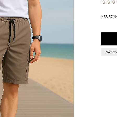
₺56,57
`d
SATICI