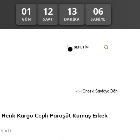
01
12
13
06
GÜN
SAAT
DAKIKA
SANIYE
SEPETIM
< < Önceki Sayfaya Dön
 Renk Kargo Cepli Paraşüt Kumaş Erkek
 Şort)